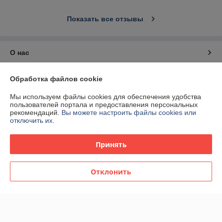
Показать все отзывы
О нас
Контакты
Обработка файлов cookie
Мы используем файлы cookies для обеспечения удобства
Доставка и оплата
пользователей портала и предоставления персональных
рекомендаций.
Вы можете настроить файлы cookies или
отключить их.
График работы
Принять
Полная версия сайта
Политика обработки cookies
Отклонить
Сайт создан на платформе Deal.by