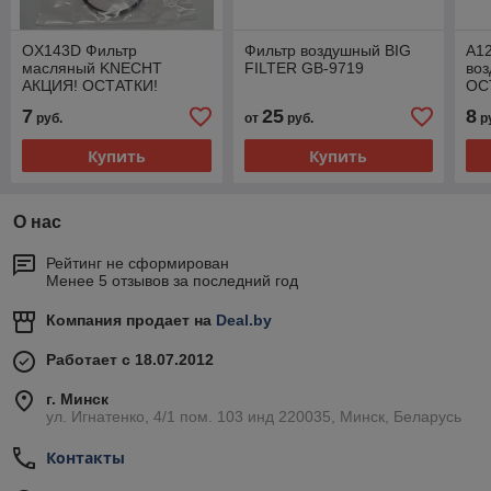
OX143D Фильтр
Фильтр воздушный BIG
A1
масляный KNECHT
FILTER GB-9719
во
АКЦИЯ! ОСТАТКИ!
ОС
7
25
8
руб.
от
руб.
р
Купить
Купить
О нас
Рейтинг не сформирован
Менее 5 отзывов за последний год
Компания продает на
Deal.by
Работает с 18.07.2012
г. Минск
ул. Игнатенко, 4/1 пом. 103 инд 220035, Минск, Беларусь
Контакты