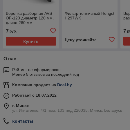
Воронка разборная AVS
Фильтр топливный Hengst
Во
OF-120 диаметр 120 мм,
H297WK
ра
длина 260 мм
7
7
руб.
р
Цену уточняйте
Купить
О нас
Рейтинг не сформирован
Менее 5 отзывов за последний год
Компания продает на
Deal.by
Работает с 18.07.2012
г. Минск
ул. Игнатенко, 4/1 пом. 103 инд 220035, Минск, Беларусь
Контакты