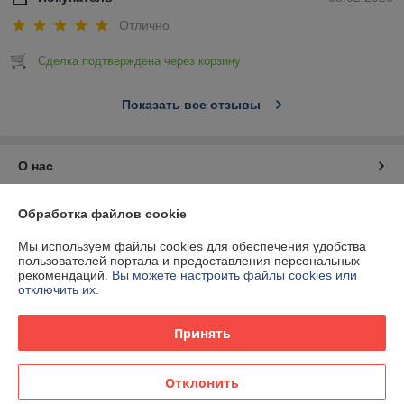
Отлично
Сделка подтверждена через корзину
Показать все отзывы
О нас
Контакты
Обработка файлов cookie
Мы используем файлы cookies для обеспечения удобства
Доставка и оплата
пользователей портала и предоставления персональных
рекомендаций.
Вы можете настроить файлы cookies или
отключить их.
График работы
Принять
Полная версия сайта
Политика обработки cookies
Отклонить