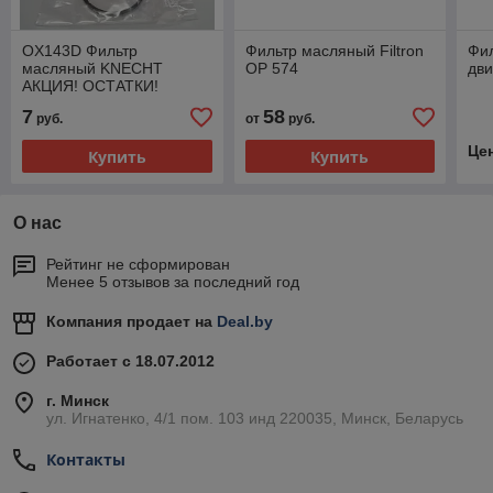
OX143D Фильтр
Фильтр масляный Filtron
Фи
масляный KNECHT
OP 574
дви
АКЦИЯ! ОСТАТКИ!
7
58
руб.
от
руб.
Це
Купить
Купить
О нас
Рейтинг не сформирован
Менее 5 отзывов за последний год
Компания продает на
Deal.by
Работает с 18.07.2012
г. Минск
ул. Игнатенко, 4/1 пом. 103 инд 220035, Минск, Беларусь
Контакты