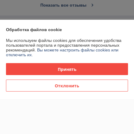
Показать все отзывы
О нас
Обработка файлов cookie
Контакты
Мы используем файлы cookies для обеспечения удобства
пользователей портала и предоставления персональных
рекомендаций.
Вы можете настроить файлы cookies или
Доставка и оплата
отключить их.
График работы
Принять
Полная версия сайта
Отклонить
Политика обработки cookies
Сайт создан на платформе Deal.by