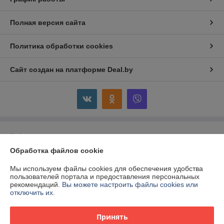
Полная версия сайта
Политика обработки cookies
Сайт создан на платформе Deal.by
Информация для покупателя
Обработка файлов cookie
Юридическое лицо:
ООО "Панкор-Трейдинг"
220035, г. Минск, ул. Игнатенко, 4/1, пом. 103
Мы используем файлы cookies для обеспечения удобства
Регистрационный номер ЕГР: 192568422
пользователей портала и предоставления персональных
рекомендаций.
Вы можете настроить файлы cookies или
УНП: 192568422
отключить их.
Регистрационный орган: Минский городской исполнительный комитет,
главное управление юстиции
Принять