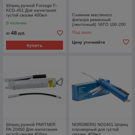
Шприц ручной Forsage F-
KCG-451 Для нагнетания
Съемник масляного
густой смазки 400мл
фильтра ременный
В наличии
(ленточный) YATO 100-200
мм YT-0825
48
Под заказ
от
руб.
Цену уточняйте
Купить
Шприц ручной PARTNER
NORDBERG NO2401 Шприц
PA-20450 Для нагнетания
плунжерный для густой
густой смазки 450мл
смазки, 400мл