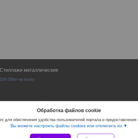
Стеллажи металлические
100-300кг на полку
Сайт создан на платформе Deal.by
Политика обработки файлов cookies
Обработка файлов cookie
PANKOR |
Пожаловаться на контент
s для обеспечения удобства пользователей портала и предоставления
Select Language
▼
Вы можете настроить файлы cookies или отключить их.