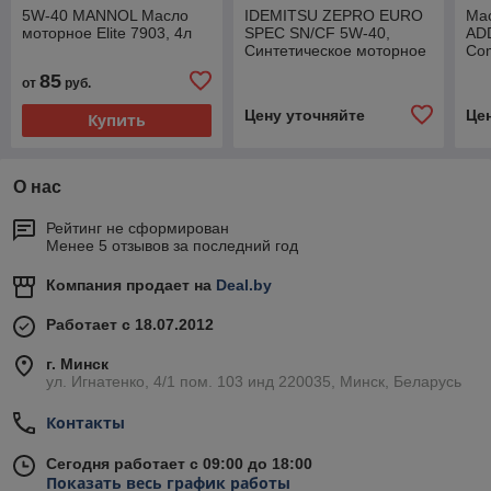
5W-40 MANNOL Масло
IDEMITSU ZEPRO EURO
Ма
моторное Elite 7903, 4л
SPEC SN/СF 5W-40,
AD
Синтетическое моторное
Com
масло, 4л
5W
85
от
руб.
Цену уточняйте
Це
Купить
О нас
Рейтинг не сформирован
Менее 5 отзывов за последний год
Компания продает на
Deal.by
Работает с 18.07.2012
г. Минск
ул. Игнатенко, 4/1 пом. 103 инд 220035, Минск, Беларусь
Контакты
Сегодня работает с 09:00 до 18:00
Показать весь график работы