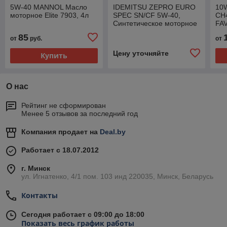
5W-40 MANNOL Масло
IDEMITSU ZEPRO EURO
10
моторное Elite 7903, 4л
SPEC SN/СF 5W-40,
CH
Синтетическое моторное
FAV
масло, 4л
20л
85
от
руб.
от
Цену уточняйте
Купить
О нас
Рейтинг не сформирован
Менее 5 отзывов за последний год
Компания продает на
Deal.by
Работает с 18.07.2012
г. Минск
ул. Игнатенко, 4/1 пом. 103 инд 220035, Минск, Беларусь
Контакты
Сегодня работает с 09:00 до 18:00
Показать весь график работы