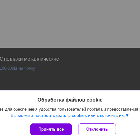
Стеллажи металлические
100-300кг на полку
Сайт создан на платформе Deal.by
Политика обработки файлов cookies
Обработка файлов cookie
PANKOR |
Пожаловаться на контент
s для обеспечения удобства пользователей портала и предоставления
Select Language
▼
Вы можете настроить файлы cookies или отключить их.
Принять все
Отклонить