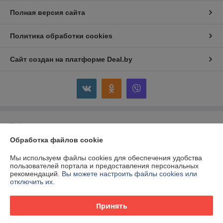
Полная версия сайта
Политика обработки cookies
Сайт создан на платформе Deal.by
Информация для покупателя
Обработка файлов cookie
Юридическое лицо:
ООО "Панкор-Трейдинг"
220035, г. Минск, ул. Игнатенко, 4/1, пом. 103
Мы используем файлы cookies для обеспечения удобства
Регистрационный номер ЕГР: 192568422
пользователей портала и предоставления персональных
рекомендаций.
Вы можете настроить файлы cookies или
УНП: 192568422
отключить их.
Регистрационный орган: Минский городской исполнительный комитет,
главное управление юстиции
Принять
Дата регистрации компании: 23.11.2015