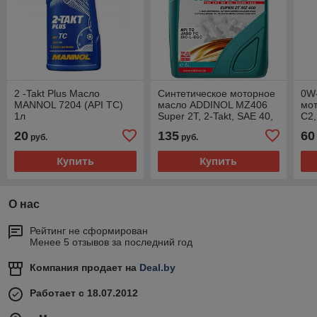
2 -Takt Plus Масло
Синтетическое моторное
0W
MANNOL 7204 (API TC)
масло ADDINOL MZ406
мо
1л
Super 2T, 2-Takt, SAE 40,
C2,
5л
20
135
60
руб.
руб.
Купить
Купить
О нас
Рейтинг не сформирован
Менее 5 отзывов за последний год
Компания продает на
Deal.by
Работает с 18.07.2012