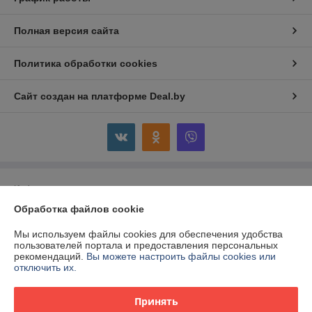
Полная версия сайта
Политика обработки cookies
Сайт создан на платформе Deal.by
Информация для покупателя
Обработка файлов cookie
Юридическое лицо:
ООО "Панкор-Трейдинг"
220035, г. Минск, ул. Игнатенко, 4/1, пом. 103
Мы используем файлы cookies для обеспечения удобства
Регистрационный номер ЕГР: 192568422
пользователей портала и предоставления персональных
рекомендаций.
Вы можете настроить файлы cookies или
УНП: 192568422
отключить их.
Регистрационный орган: Минский городской исполнительный комитет,
главное управление юстиции
Принять