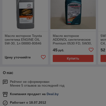
Масло моторное Toyota
Масло моторное
5W
синтетика ENGINE OIL
ADDINOL синтетическое
мот
5W-30, 1л 08880-80846
Premium 0530 FD, 5W30,
C4,
1л
45
52
руб.
Цену уточняйте
Купить
О нас
Рейтинг не сформирован
Менее 5 отзывов за последний год
Компания продает на
Deal.by
Работает с 18.07.2012