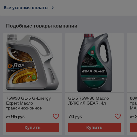
Все условия оплаты
Подобные товары компании
75W90 GL-5 G-Energy
GL-5 75W-90 Масло
80
Expert Масло
ЛУКОЙЛ GEAR, 4л
тр
трансмиссионное
MAN
Gazpromneft, 4л
20
95
70
от
руб.
руб.
от
Купить
Купить