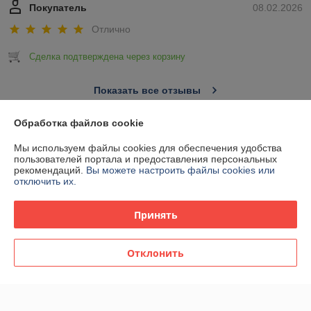
Покупатель
08.02.2026
Отлично
Сделка подтверждена через корзину
Показать все отзывы
Обработка файлов cookie
О нас
Мы используем файлы cookies для обеспечения удобства
пользователей портала и предоставления персональных
рекомендаций.
Вы можете настроить файлы cookies или
Контакты
отключить их.
Доставка и оплата
Принять
График работы
Отклонить
Полная версия сайта
Политика обработки cookies