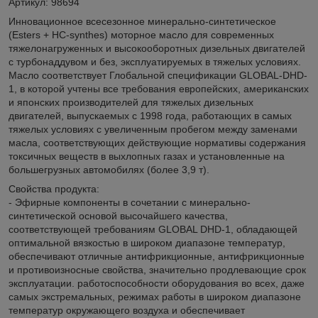
Артикул: 98694
Инновационное всесезонное минерально-синтетическое
(Esters + HC-synthes) моторное масло для современных
тяжелонагруженных и высокооборотных дизельных двигателей
с турбонаддувом и без, эксплуатируемых в тяжелых условиях.
Масло соответствует Глобальной спецификации GLOBAL-DHD-
1, в которой учтены все требования европейских, американских
и японских производителей для тяжелых дизельных
двигателей, выпускаемых с 1998 года, работающих в самых
тяжелых условиях с увеличенным пробегом между заменами
масла, соответствующих действующие нормативы содержания
токсичных веществ в выхлопных газах и установленные на
большегрузных автомобилях (более 3,9 т).
Свойства продукта:
- Эфирные компоненты в сочетании с минерально-
синтетической основой высочайшего качества,
соответствующей требованиям GLOBAL DHD-1, обладающей
оптимальной вязкостью в широком диапазоне температур,
обеспечивают отличные антифрикционные, антифрикционные
и противоизносные свойства, значительно продлевающие срок
эксплуатации. работоспособности оборудования во всех, даже
самых экстремальных, режимах работы в широком диапазоне
температур окружающего воздуха и обеспечивает