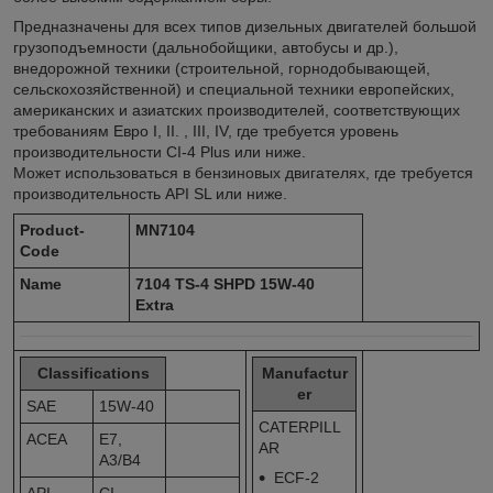
Предназначены для всех типов дизельных двигателей большой
грузоподъемности (дальнобойщики, автобусы и др.),
внедорожной техники (строительной, горнодобывающей,
сельскохозяйственной) и специальной техники европейских,
американских и азиатских производителей, соответствующих
требованиям Евро I, II. , III, IV, где требуется уровень
производительности CI-4 Plus или ниже.
Может использоваться в бензиновых двигателях, где требуется
производительность API SL или ниже.
Product-
MN7104
Code
Name
7104 TS-4 SHPD 15W-40
Extra
Classifications
Manufactur
er
SAE
15W-40
CATERPILL
ACEA
E7,
AR
A3/B4
ECF-2
API
CI-