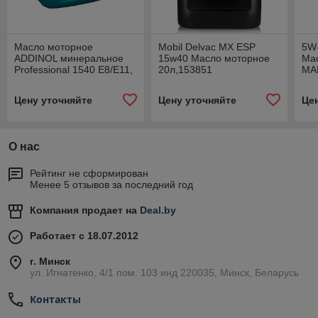
Масло моторное
Mobil Delvac MX ESP
5W-
ADDINOL минеральное
15w40 Масло моторное
Ма
Professional 1540 E8/E11,
20л,153851
MA
15W40, 20л.
208
Цену уточняйте
Цену уточняйте
Це
О нас
Рейтинг не сформирован
Менее 5 отзывов за последний год
Компания продает на
Deal.by
Работает с 18.07.2012
г. Минск
ул. Игнатенко, 4/1 пом. 103 инд 220035, Минск, Беларусь
Контакты