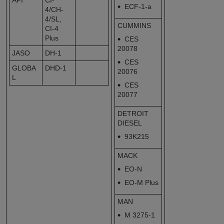
ECF-1-a
4/CH-
4/SL,
CUMMINS
CI-4
Plus
CES
20078
JASO
DH-1
CES
GLOBA
DHD-1
20076
L
CES
20077
DETROIT
DIESEL
93K215
MACK
EO-N
EO-M Plus
MAN
M 3275-1