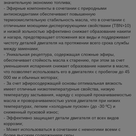
значительную экономию топлива;
- Эфирные компоненты в сочетании с природными
антиоксидантами обеспечивают повышенную
термоокислительную стабильность масла, что в сочетании с
отличными моющими-диспергирующими свойствами (TBN>10)
и низкой зольностью эффективно снижает образование накипи
и нагара, предотвращает отложения все виды и поддерживает
чистоту деталей двигателя на протяжении всего срока службы
между заменами;
- Уникальная рецептура, содержащая сложные эфиры,
обеспечивает стойкость масла к старению, при этом за счет
уменьшения испарения снижает образование накипи в масле,
что позволяет использовать его в двигателях с пробегом до 45
000 км и обычных моторах;
- За счет эфиросодержащей основы оптимальная вязкость
имеет отличные низкотемпературные свойства, низкую
температуру застывания, наряду с хорошей прокачиваемостью
масла и проворачиваемостью узлов двигателя при низких
температурах, легким «холодным пуском» (до -30 ºC) и
сниженный пусковой износ;
- Эффективно защищает детали двигателя от всех видов
коррозии;
- Может использоваться в сочетании с немногими всеми с
более высоким содержанием серы.