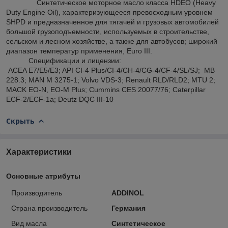
Синтетическое моторное масло класса HDEO (Heavy
Duty Engine Oil), характеризующееся превосходным уровнем
SHPD и предназначенное для тягачей и грузовых автомобилей
большой грузоподъемности, используемых в строительстве,
сельском и лесном хозяйстве, а также для автобусов; широкий
диапазон температур применения, Euro III.
Спецификации и лицензии:
ACEA E7/E5/E3; API CI-4 Plus/CI-4/CH-4/CG-4/CF-4/SL/SJ; MB
228.3; MAN M 3275-1; Volvo VDS-3; Renault RLD/RLD2; MTU 2;
MACK EO-N, EO-M Plus; Cummins CES 20077/76; Caterpillar
ECF-2/ECF-1a; Deutz DQC III-10
Скрыть
Характеристики
Основные атрибуты
Производитель
ADDINOL
Страна производитель
Германия
Вид масла
Синтетическое