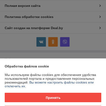
Полная версия сайта
Политика обработки cookies
Сайт создан на платформе Deal.by
Информация для покупателя
Обработка файлов cookie
Юридическое лицо:
ООО "Панкор-Трейдинг"
220035, г. Минск, ул. Игнатенко, 4/1, пом. 103
Мы используем файлы cookies для обеспечения удобства
Регистрационный номер ЕГР: 192568422
пользователей портала и предоставления персональных
рекомендаций.
Вы можете настроить файлы cookies или
УНП: 192568422
отключить их.
Регистрационный орган: Минский городской исполнительный комитет,
главное управление юстиции
Принять
Дата регистрации компании: 23.11.2015