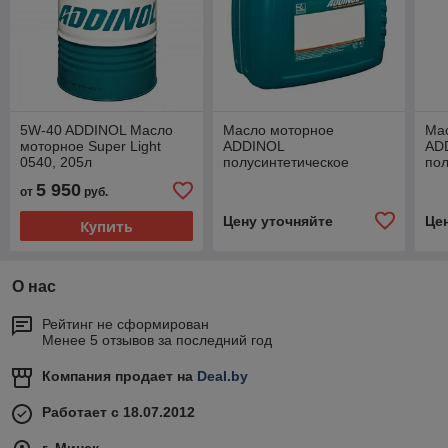
5W-40 ADDINOL Масло
Масло моторное
Ма
моторное Super Light
ADDINOL
AD
0540, 205л
полусинтетическое
пол
Commercial 1040 E4 ,
Com
5 950
от
руб.
10W40, 20л
10
Цену уточняйте
Це
Купить
О нас
Рейтинг не сформирован
Менее 5 отзывов за последний год
Компания продает на
Deal.by
Работает с 18.07.2012