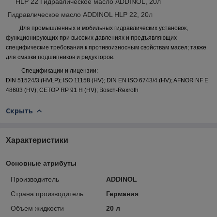
HLP 22 Гидравлическое масло ADDINOL, 20л
Гидравлическое масло ADDINOL HLP 22, 20л
Для промышленных и мобильных гидравлических установок,
функционирующих при высоких давлениях и предъявляющих
специфические требования к противоизносным свойствам масел; также
для смазки подшипников и редукторов.
Спецификации и лицензии:
DIN 51524/3 (HVLP); ISO 11158 (HV); DIN EN ISO 6743/4 (HV); AFNOR NF E
48603 (HV); CETOP RP 91 H (HV); Bosch-Rexroth
Скрыть
Характеристики
Основные атрибуты
Производитель
ADDINOL
Страна производитель
Германия
Объем жидкости
20 л