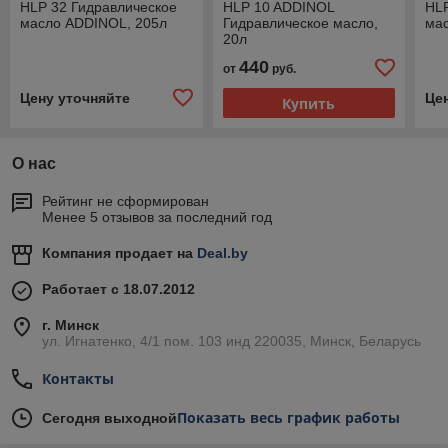
HLP 32 Гидравлическое
HLP 10 ADDINOL
HLP
масло ADDINOL, 205л
Гидравлическое масло,
ма
20л
440
от
руб.
Цену уточняйте
Це
Купить
О нас
Рейтинг не сформирован
Менее 5 отзывов за последний год
Компания продает на
Deal.by
Работает с 18.07.2012
г. Минск
ул. Игнатенко, 4/1 пом. 103 инд 220035, Минск, Беларусь
Контакты
Показать весь график работы
Сегодня выходной