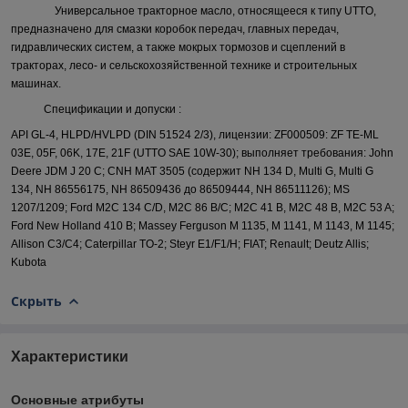
Универсальное тракторное масло, относящееся к типу UTTO,
предназначено для смазки коробок передач, главных передач,
гидравлических систем, а также мокрых тормозов и сцеплений в
тракторах, лесо- и сельскохозяйственной технике и строительных
машинах.
Спецификации и допуски :
API GL-4, HLPD/HVLPD (DIN 51524 2/3), лицензии: ZF000509: ZF TE-ML
03E, 05F, 06K, 17E, 21F (UTTO SAE 10W-30); выполняет требования: John
Deere JDM J 20 C; CNH MAT 3505 (содержит NH 134 D, Multi G, Multi G
134, NH 86556175, NH 86509436 до 86509444, NH 86511126); MS
1207/1209; Ford M2C 134 C/D, M2C 86 B/C; M2C 41 B, M2C 48 B, M2C 53 A;
Ford New Holland 410 B; Massey Ferguson M 1135, M 1141, M 1143, M 1145;
Allison C3/C4; Caterpillar TO-2; Steyr E1/F1/H; FIAT; Renault; Deutz Allis;
Kubota
Скрыть
Характеристики
Основные атрибуты