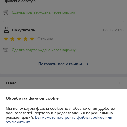
Продавца советую.
Сделка подтверждена через корзину
Покупатель
08.02.2026
Отлично
Сделка подтверждена через корзину
Показать все отзывы
О нас
Контакты
Обработка файлов cookie
Мы используем файлы cookies для обеспечения удобства
Доставка и оплата
пользователей портала и предоставления персональных
рекомендаций.
Вы можете настроить файлы cookies или
отключить их.
График работы