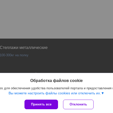
Стеллажи металлические
100-300кг на полку
Сайт создан на платформе Deal.by
Политика обработки файлов cookies
Обработка файлов cookie
PANKOR |
Пожаловаться на контент
s для обеспечения удобства пользователей портала и предоставления
Select Language
▼
Вы можете настроить файлы cookies или отключить их.
Принять все
Отклонить