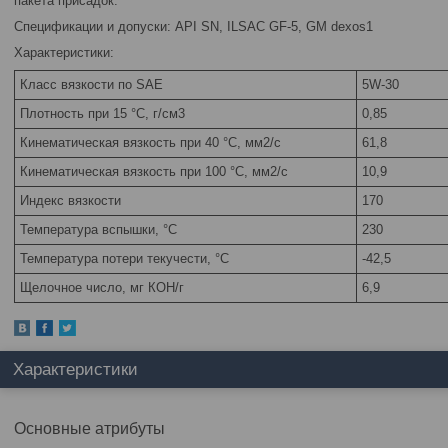
пакета присадок.
Спецификации и допуски: API SN, ILSAC GF-5, GM dexos1
Характеристики:
Класс вязкости по SAE
5W-30
Плотность при 15 °С, г/см3
0,85
Кинематическая вязкость при 40 °С, мм2/с
61,8
Кинематическая вязкость при 100 °С, мм2/с
10,9
Индекс вязкости
170
Температура вспышки, °С
230
Температура потери текучести, °С
-42,5
Щелочное число, мг КОН/г
6,9
Характеристики
Основные атрибуты