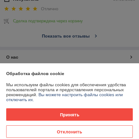
Отлично
Сделка подтверждена через корзину
Показать все отзывы
О нас
Контакты
Обработка файлов cookie
Мы используем файлы cookies для обеспечения удобства
Доставка и оплата
пользователей портала и предоставления персональных
рекомендаций.
Вы можете настроить файлы cookies или
отключить их.
График работы
Принять
Полная версия сайта
Политика обработки cookies
Отклонить