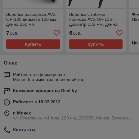
Воронка разборная AVS
Воронка с гибким
Фил
OF-120 диаметр 120 мм,
носиком AVS OF-135 -
H2
длина 260 мм
диаметр 135 мм, длина
380 мм
7
6
руб.
руб.
Це
Купить
Купить
О нас
Рейтинг не сформирован
Менее 5 отзывов за последний год
Компания продает на
Deal.by
Работает с 18.07.2012
г. Минск
ул. Игнатенко, 4/1 пом. 103 инд 220035, Минск, Беларусь
Контакты