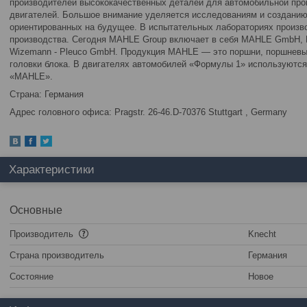
производителей высококачественных деталей для автомобильной пр
двигателей. Большое внимание уделяется исследованиям и созданию
ориентированных на будущее. В испытательных лабораториях произво
производства. Сегодня MAHLE Group включает в себя MAHLE GmbH, K
Wizemann - Pleuco GmbH. Продукция MAHLE — это поршни, поршневые
головки блока. В двигателях автомобилей «Формулы 1» используются
«MAHLE».
Страна: Германия
Адрес головного офиса: Pragstr. 26-46.D-70376 Stuttgart , Germany
Характеристики
Основные
Производитель
Knecht
Страна производитель
Германия
Состояние
Новое