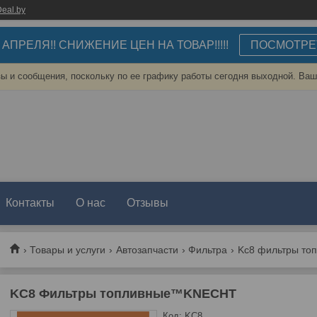
eal.by
3 АПРЕЛЯ!! СНИЖЕНИЕ ЦЕН НА ТОВАР!!!!!
ПОСМОТРЕ
ы и сообщения, поскольку по ее графику работы сегодня выходной. Ваш
Контакты
О нас
Отзывы
Товары и услуги
Автозапчасти
Фильтра
Kc8 фильтры то
KC8 Фильтры топливные™KNECHT
Код:
KC8