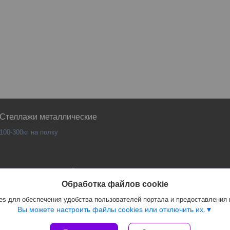
Стеллажи металлические
100-300кг на полку
Сайт создан на платформе Deal.by
Политика обработки файлов cookies
Обработка файлов cookie
PANKOR |
Пожаловаться на контент
s для обеспечения удобства пользователей портала и предоставления
Select Language
▼
Вы можете настроить файлы cookies или отключить их.