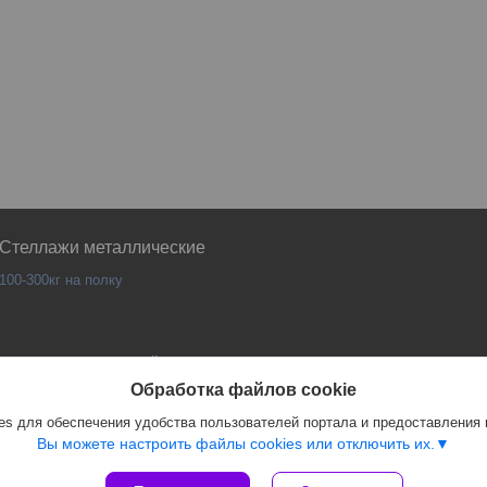
Стеллажи металлические
100-300кг на полку
Сайт создан на платформе Deal.by
Политика обработки файлов cookies
Обработка файлов cookie
PANKOR |
Пожаловаться на контент
s для обеспечения удобства пользователей портала и предоставления
Select Language
▼
Вы можете настроить файлы cookies или отключить их.