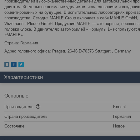
производителей высококачественных деталей для автомобильной пр
двигателей. Большое внимание уделяется исследованиям и созданию
ориентированных на будущее. В испытательных лабораториях произво
производства. Сегодня MAHLE Group включает в себя MAHLE GmbH, K
Wizemann - Pleuco GmbH. Продукция MAHLE — это поршни, поршневые
головки блока. В двигателях автомобилей «Формулы 1» используются
«MAHLE».
Страна: Германия
Адрес головного офиса: Pragstr. 26-46.D-70376 Stuttgart , Germany
Характеристики
Основные
Производитель
Knecht
Страна производитель
Германия
Состояние
Новое