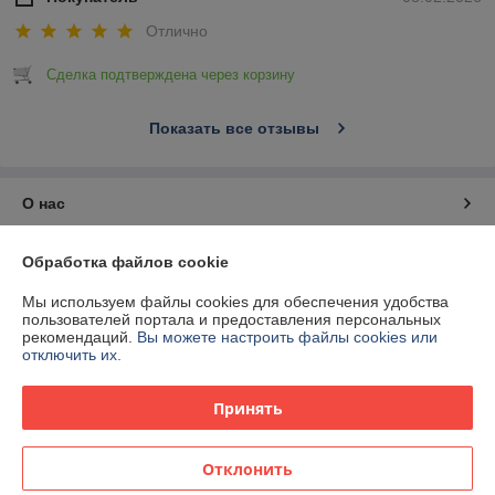
Отлично
Сделка подтверждена через корзину
Показать все отзывы
О нас
Контакты
Обработка файлов cookie
Мы используем файлы cookies для обеспечения удобства
Доставка и оплата
пользователей портала и предоставления персональных
рекомендаций.
Вы можете настроить файлы cookies или
отключить их.
График работы
Принять
Полная версия сайта
Политика обработки cookies
Отклонить