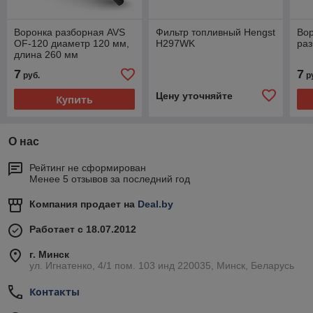
Воронка разборная AVS
Фильтр топливный Hengst
Во
OF-120 диаметр 120 мм,
H297WK
ра
длина 260 мм
7
7
руб.
р
Цену уточняйте
Купить
О нас
Рейтинг не сформирован
Менее 5 отзывов за последний год
Компания продает на
Deal.by
Работает с 18.07.2012
г. Минск
ул. Игнатенко, 4/1 пом. 103 инд 220035, Минск, Беларусь
Контакты