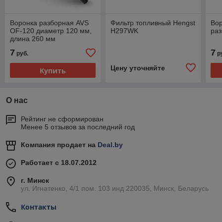
Воронка разборная AVS
Фильтр топливный Hengst
Во
OF-120 диаметр 120 мм,
H297WK
ра
длина 260 мм
7
7
руб.
р
Цену уточняйте
Купить
О нас
Рейтинг не сформирован
Менее 5 отзывов за последний год
Компания продает на
Deal.by
Работает с 18.07.2012
г. Минск
ул. Игнатенко, 4/1 пом. 103 инд 220035, Минск, Беларусь
Контакты