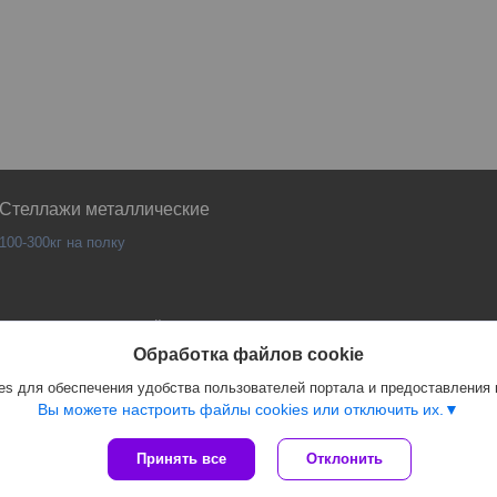
Стеллажи металлические
100-300кг на полку
Сайт создан на платформе Deal.by
Политика обработки файлов cookies
Обработка файлов cookie
PANKOR |
Пожаловаться на контент
s для обеспечения удобства пользователей портала и предоставления
Select Language
▼
Вы можете настроить файлы cookies или отключить их.
Принять все
Отклонить