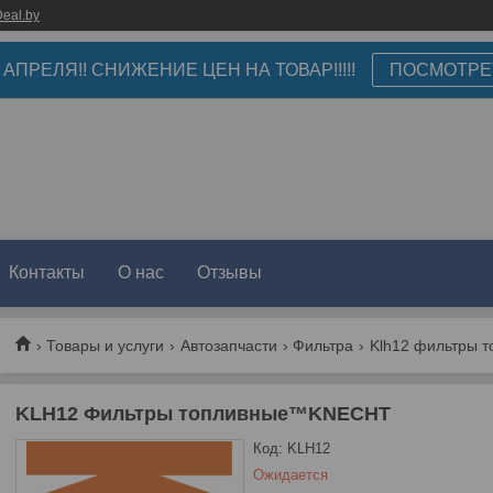
eal.by
3 АПРЕЛЯ!! СНИЖЕНИЕ ЦЕН НА ТОВАР!!!!!
ПОСМОТРЕ
Контакты
О нас
Отзывы
Товары и услуги
Автозапчасти
Фильтра
Klh12 фильтры 
KLH12 Фильтры топливные™KNECHT
Код:
KLH12
Ожидается