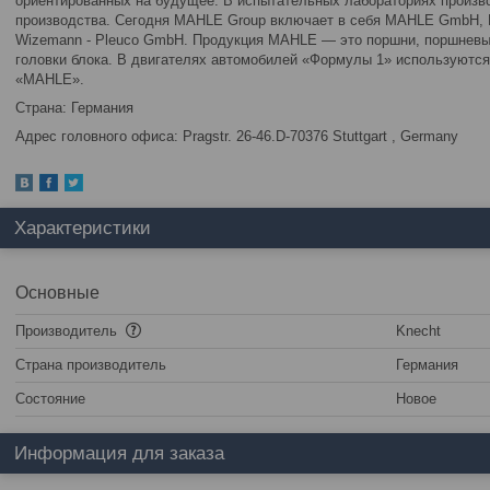
ориентированных на будущее. В испытательных лабораториях произво
производства. Сегодня MAHLE Group включает в себя MAHLE GmbH, K
Wizemann - Pleuco GmbH. Продукция MAHLE — это поршни, поршневые
головки блока. В двигателях автомобилей «Формулы 1» используются
«MAHLE».
Страна: Германия
Адрес головного офиса: Pragstr. 26-46.D-70376 Stuttgart , Germany
Характеристики
Основные
Производитель
Knecht
Страна производитель
Германия
Состояние
Новое
Информация для заказа