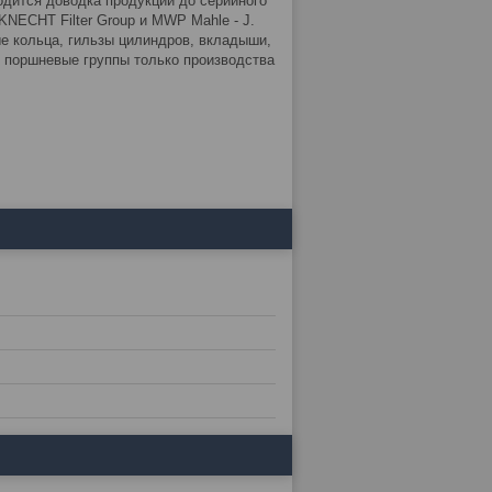
дится доводка продукции до серийного
NECHT Filter Group и MWP Mahle - J.
 кольца, гильзы цилиндров, вкладыши,
 поршневые группы только производства