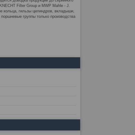
дится доводка продукции до серийного
NECHT Filter Group и MWP Mahle - J.
 кольца, гильзы цилиндров, вкладыши,
 поршневые группы только производства