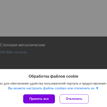
Стеллажи металлические
100-300кг на полку
Сайт создан на платформе Deal.by
Политика обработки файлов cookies
Обработка файлов cookie
PANKOR |
Пожаловаться на контент
s для обеспечения удобства пользователей портала и предоставления
Select Language
▼
Вы можете настроить файлы cookies или отключить их.
Принять все
Отклонить