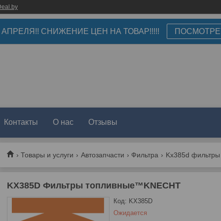
eal.by
3 АПРЕЛЯ!! СНИЖЕНИЕ ЦЕН НА ТОВАР!!!!!
ПОСМОТРЕ
Контакты
О нас
Отзывы
Товары и услуги
Автозапчасти
Фильтра
Kx385d фильтры
KX385D Фильтры топливные™KNECHT
Код:
KX385D
Ожидается