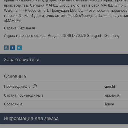
ориентированных на будущее. В испытательных лабораториях произво
производства. Сегодня MAHLE Group включает в себя MAHLE GmbH, K
Wizemann - Pleuco GmbH. Продукция MAHLE — это поршни, поршневые
головки блока. В двигателях автомобилей «Формулы 1» используются
«MAHLE».
Страна: Германия
Адрес головного офиса: Pragstr. 26-46.D-70376 Stuttgart , Germany
Характеристики
Основные
Производитель
Knecht
Страна производитель
Германия
Состояние
Новое
Информация для заказа