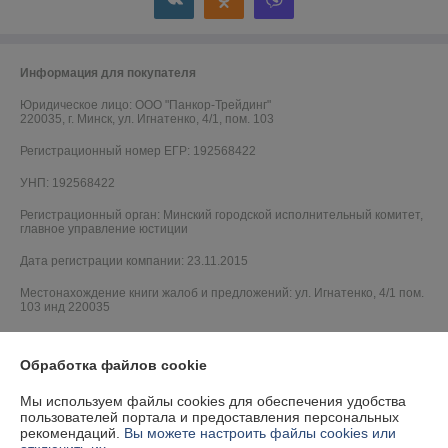
Информация для покупателя
Юридическое лицо:
ООО "Панкор-Трейдинг"
220035, г. Минск, ул. Игнатенко, 4/1, пом. 103
Регистрационный номер ЕГР: 192568422
УНП: 192568422
Регистрационный орган: Минский городской исполнительный комитет,
главное управление юстиции
Дата регистрации компании: 23.11.2015
Местонахождение книги жалоб и предложений: ул. Игнатенко, 4/1 пом.
103 инд 220035
Обработка файлов cookie
Мы используем файлы cookies для обеспечения удобства
пользователей портала и предоставления персональных
рекомендаций.
Вы можете настроить файлы cookies или