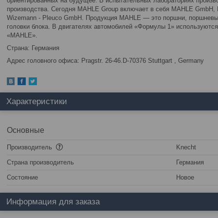
ориентированных на будущее. В испытательных лабораториях произво
производства. Сегодня MAHLE Group включает в себя MAHLE GmbH, K
Wizemann - Pleuco GmbH. Продукция MAHLE — это поршни, поршневые
головки блока. В двигателях автомобилей «Формулы 1» используются
«MAHLE».
Страна: Германия
Адрес головного офиса: Pragstr. 26-46.D-70376 Stuttgart , Germany
Характеристики
Основные
Производитель
Knecht
Страна производитель
Германия
Состояние
Новое
Информация для заказа