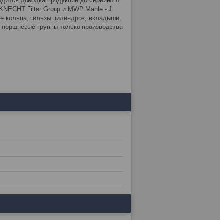
дится доводка продукции до серийного
NECHT Filter Group и MWP Mahle - J.
 кольца, гильзы цилиндров, вкладыши,
 поршневые группы только производства