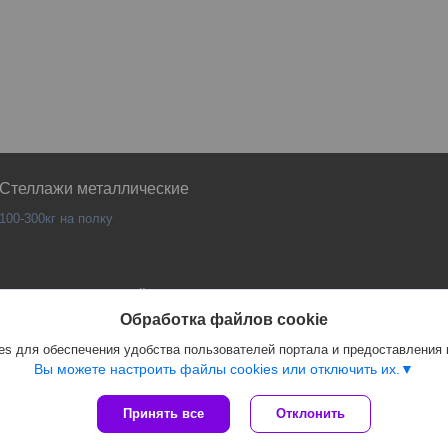
Стеллажи металлические
100-300кг на полку
Сайт создан на платформе Deal.by
Политика обработки файлов cookies
Обработка файлов cookie
PANKOR |
Пожаловаться на контент
s для обеспечения удобства пользователей портала и предоставления
Select Language
▼
Вы можете настроить файлы cookies или отключить их.
Принять все
Отклонить