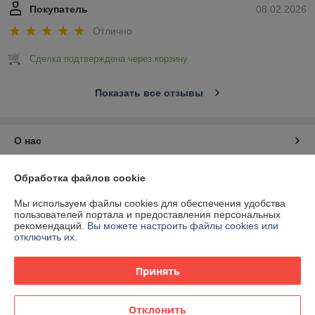
Покупатель
08.02.2026
Отлично
Сделка подтверждена через корзину
Показать все отзывы
О нас
Контакты
Обработка файлов cookie
Мы используем файлы cookies для обеспечения удобства
Доставка и оплата
пользователей портала и предоставления персональных
рекомендаций.
Вы можете настроить файлы cookies или
отключить их.
График работы
Принять
Полная версия сайта
Политика обработки cookies
Отклонить