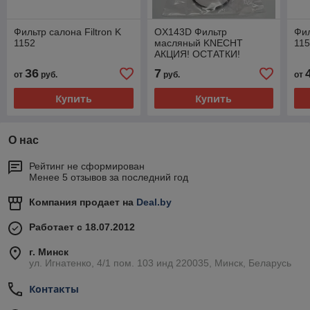
Фильтр салона Filtron K
OX143D Фильтр
Фил
1152
масляный KNECHT
11
АКЦИЯ! ОСТАТКИ!
36
7
от
руб.
руб.
от
Купить
Купить
О нас
Рейтинг не сформирован
Менее 5 отзывов за последний год
Компания продает на
Deal.by
Работает с 18.07.2012
г. Минск
ул. Игнатенко, 4/1 пом. 103 инд 220035, Минск, Беларусь
Контакты