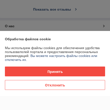
Показать все отзывы
О нас
Контакты
Обработка файлов cookie
Мы используем файлы cookies для обеспечения удобства
Доставка и оплата
пользователей портала и предоставления персональных
рекомендаций.
Вы можете настроить файлы cookies или
отключить их.
График работы
Принять
Полная версия сайта
Политика обработки cookies
Отклонить
Сайт создан на платформе Deal.by