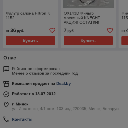
Фильтр салона Filtron K
OX143D Фильтр
Фил
1152
масляный KNECHT
11
АКЦИЯ! ОСТАТКИ!
36
7
от
руб.
руб.
от
Купить
Купить
О нас
Рейтинг не сформирован
Менее 5 отзывов за последний год
Компания продает на
Deal.by
Работает с 18.07.2012
г. Минск
ул. Игнатенко, 4/1 пом. 103 инд 220035, Минск, Беларусь
Контакты