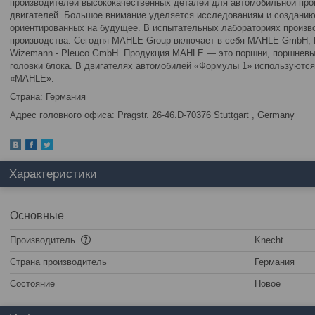
производителей высококачественных деталей для автомобильной пр
двигателей. Большое внимание уделяется исследованиям и созданию
ориентированных на будущее. В испытательных лабораториях произво
производства. Сегодня MAHLE Group включает в себя MAHLE GmbH, K
Wizemann - Pleuco GmbH. Продукция MAHLE — это поршни, поршневые
головки блока. В двигателях автомобилей «Формулы 1» используются
«MAHLE».
Страна: Германия
Адрес головного офиса: Pragstr. 26-46.D-70376 Stuttgart , Germany
Характеристики
Основные
Производитель
Knecht
Страна производитель
Германия
Состояние
Новое