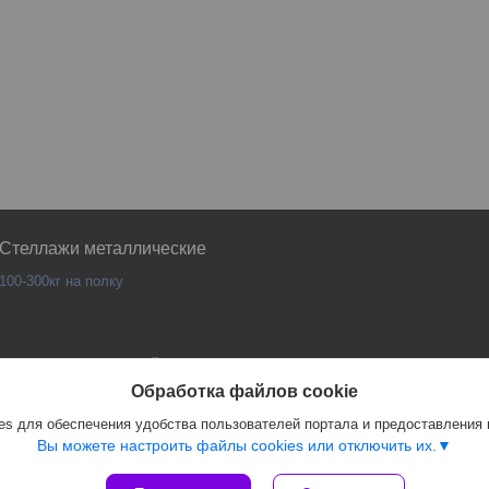
Стеллажи металлические
100-300кг на полку
Сайт создан на платформе Deal.by
Политика обработки файлов cookies
Обработка файлов cookie
PANKOR |
Пожаловаться на контент
s для обеспечения удобства пользователей портала и предоставления
Select Language
▼
Вы можете настроить файлы cookies или отключить их.