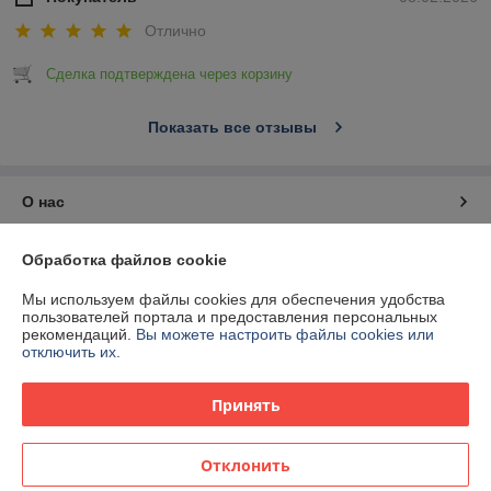
Отлично
Сделка подтверждена через корзину
Показать все отзывы
О нас
Контакты
Обработка файлов cookie
Мы используем файлы cookies для обеспечения удобства
Доставка и оплата
пользователей портала и предоставления персональных
рекомендаций.
Вы можете настроить файлы cookies или
отключить их.
График работы
Принять
Полная версия сайта
Политика обработки cookies
Отклонить