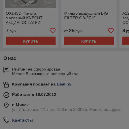
OX143D Фильтр
Фильтр воздушный BIG
A1
масляный KNECHT
FILTER GB-9719
во
АКЦИЯ! ОСТАТКИ!
ОС
7
25
8
руб.
от
руб.
р
Купить
Купить
О нас
Рейтинг не сформирован
Менее 5 отзывов за последний год
Компания продает на
Deal.by
Работает с 18.07.2012
г. Минск
ул. Игнатенко, 4/1 пом. 103 инд 220035, Минск, Беларусь
Контакты