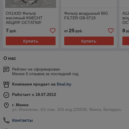
OX143D Фильтр
Фильтр воздушный BIG
A1
масляный KNECHT
FILTER GB-9719
во
АКЦИЯ! ОСТАТКИ!
ОС
7
25
8
руб.
от
руб.
р
Купить
Купить
О нас
Рейтинг не сформирован
Менее 5 отзывов за последний год
Компания продает на
Deal.by
Работает с 18.07.2012
г. Минск
ул. Игнатенко, 4/1 пом. 103 инд 220035, Минск, Беларусь
Контакты