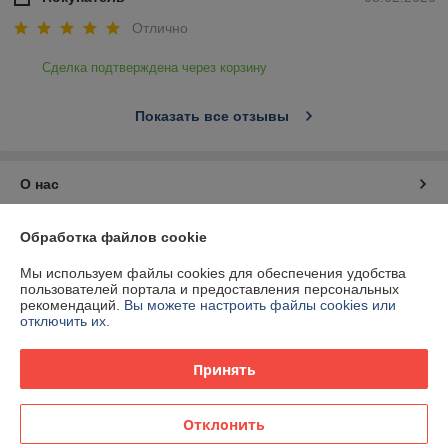
Отлично
Сделка подтверждена через корзину
Показать все отзывы
О нас
Контакты
Обработка файлов cookie
Мы используем файлы cookies для обеспечения удобства
Доставка и оплата
пользователей портала и предоставления персональных
рекомендаций.
Вы можете настроить файлы cookies или
отключить их.
График работы
Принять
Полная версия сайта
Политика обработки cookies
Отклонить