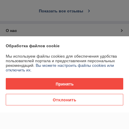
Показать все отзывы
О нас
Контакты
Обработка файлов cookie
Мы используем файлы cookies для обеспечения удобства
Доставка и оплата
пользователей портала и предоставления персональных
рекомендаций.
Вы можете настроить файлы cookies или
отключить их.
График работы
Принять
Полная версия сайта
Политика обработки cookies
Отклонить
Сайт создан на платформе Deal.by